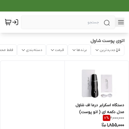
اتوی پوست شاول
جدیدترین
برندها
قیمت
دسته‌بندی
فقط محص
دستگاه اسکرابر درما اف شاول
مدل دکمه ای ( اتو پوست)
2,000,000
7
%
1,855,000