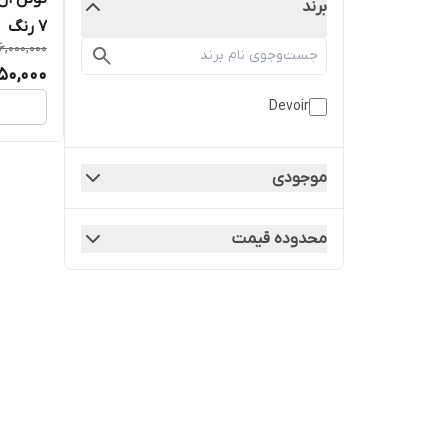
برند
7 رنگ
16,000,000
850,000
Devoir
موجودی
محدوده قیمت