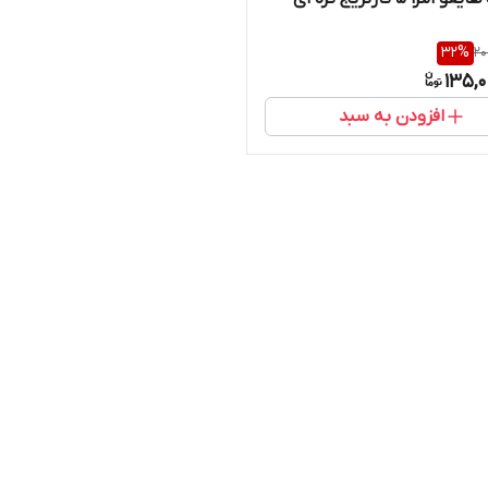
32
%
20
135,0
افزودن به سبد