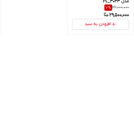
مدل PL_3033
32,000,000
7
%
29,500,000
افزودن به سبد