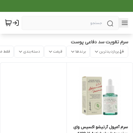
سرم تقویت سد دفاعی پوست
پربازدیدترین
برندها
قیمت
دسته‌بندی
فقط م
سرم آمپول آرتیشو اکسیس وای