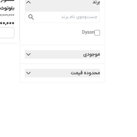
برند
بلوتوث دا
0,000,000
00,000
Dyson
موجودی
محدوده قیمت