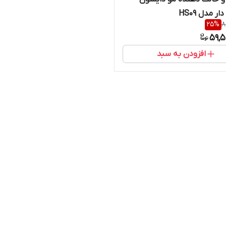
ر مدل HS09
25
%
8
59,5
افزودن به سبد