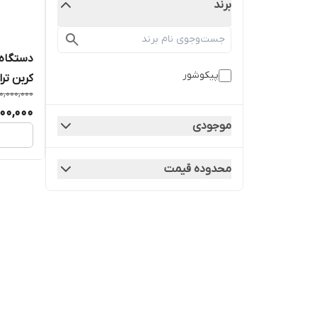
برند
دستگاه 
پیکوشور
کربن تر
10,000,000
000,000
موجودی
محدوده قیمت