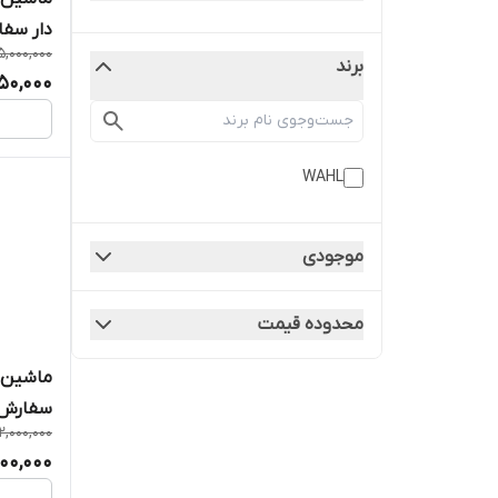
دار سفا
5,000,000
برند
250,000
WAHL
موجودی
محدوده قیمت
ماشین ا
سفارش 
12,000,000
,200,000