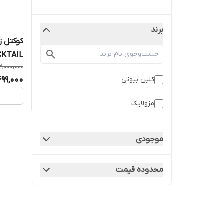
برند
CKTAIL
2,000,000
499,000
کلین بیوتی
مزولایک
موجودی
محدوده قیمت