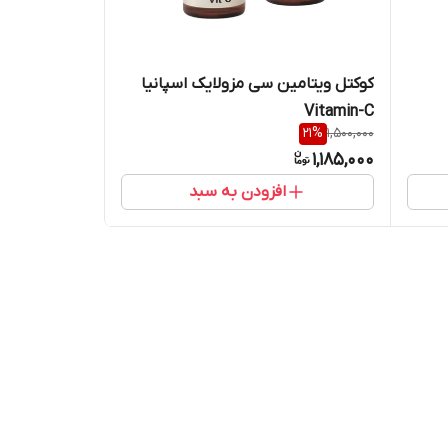
کوکتل ویتامین سی مزولایک اسپانیا
Vitamin-C
21
%
1,500,000
1,185,000
افزودن به سبد