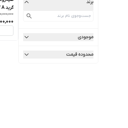
برند
گرید A گارانتی یک ساله
0,000,000
00,000
موجودی
محدوده قیمت