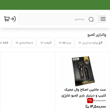
والباربر کمبو
پربازدیدترین
برندها
قیمت
دسته‌بندی
فقط م
ست ماشین اصلاح وال مجیک
کلیپ و دیتیلر باربر کمبو شارژی
16,000,000
9
%
14,500,000