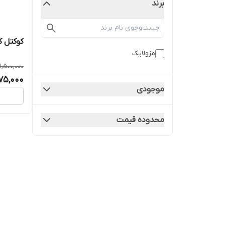
برند
کوکتل کافئ
مزولایک
1,500,000
175,000
موجودی
محدوده قیمت