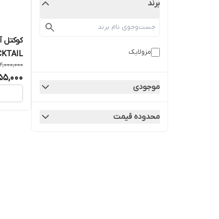
برند
مزولایک
CKTAIL
2,000,000
655,000
موجودی
محدوده قیمت