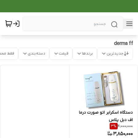
derma ff
جدیدترین
برندها
قیمت
دسته‌بندی
فقط محص
دستگاه اسکرابر اتو صورت درما
اف دبل پلاس
4,000,000
3
%
3,850,000