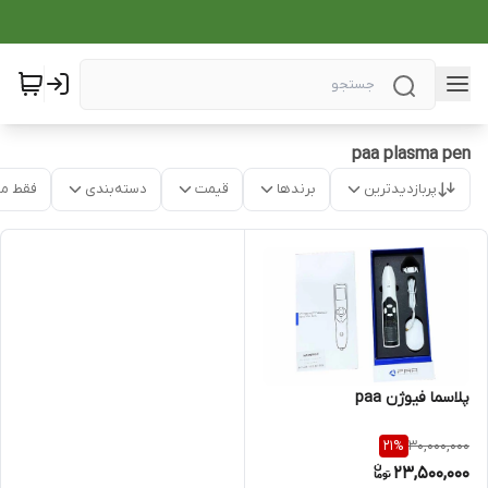
paa plasma pen
پربازدیدترین
برندها
قیمت
دسته‌بندی
فقط م
پلاسما فیوژن paa
30,000,000
21
%
23,500,000