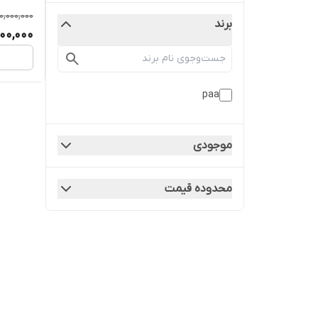
0,000,000
برند
00,000
paa
موجودی
محدوده قیمت