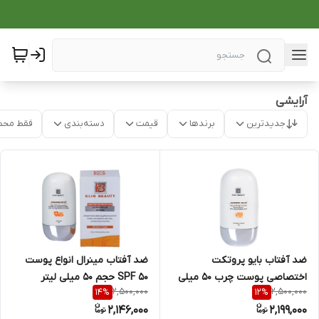
آرایشی
جدیدترین
برندها
قیمت
دسته‌بندی
فقط محص
ضد آفتاب بایو پروتکت
ضد آفتاب مینرال انواع پوست
اختصاصی پوست چرب 50 میلی‌
SPF 50 حجم 50 میلی‌ لیتر
2,500,000
2,500,000
14
%
12
%
لیتر
2,146,000
2,199,000