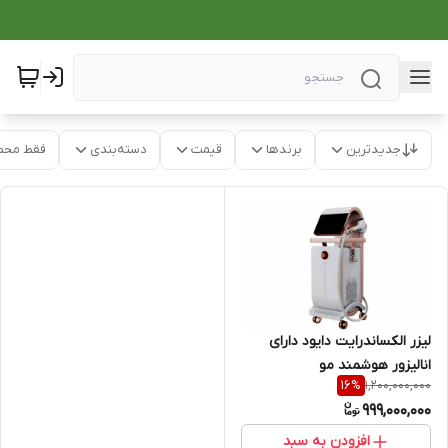
جدیدترین
برندها
قیمت
دسته‌بندی
فقط محص
لیزر الکساندرایت دایود دارای
انالیزور هوشمند مو
1,200,000,000
16
%
999,000,000
افزودن به سبد