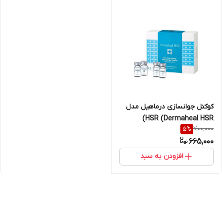
کوکتل جوانسازی درماهیل مدل
HSR (Dermaheal HSR)
700,000
5
%
665,000
افزودن به سبد