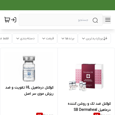
پربازدیدترین
برندها
قیمت
دسته‌بندی
فقط م
کوکتل درماهیل HL تقویت و ضد
ریزش موی سر اصل
کوکتل ضد لک و روشن کننده
درماهیل SB Dermaheal