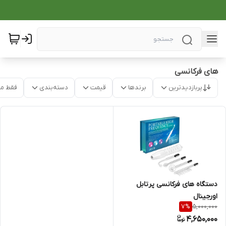
های فرکانسی
پربازدیدترین
برندها
قیمت
دسته‌بندی
فقط م
دستگاه های فرکانسی پرتابل
اورجینال
5,000,000
7
%
4,650,000