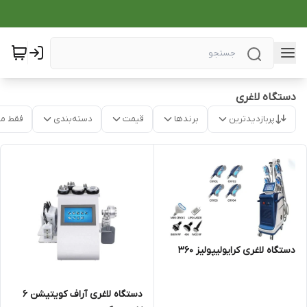
دستگاه لاغری
پربازدیدترین
برندها
قیمت
دسته‌بندی
فقط م
دستگاه لاغری کرایولیپولیز 360
دستگاه لاغری آراف کویتیشن ۶