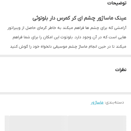
توضیحات
5
قابلیت شارژ با USB
عینک ماساژور چشم ای کر کمرس دار بلوتوثی
اصالت کالا
اصل
آرامشی که برای چشم ها فراهم میکند به خاطر گرمای حاصل از ویبراتور
هایی است که در آن وجود دارد. بلوتوث این امکان را برای شما فراهم
میکند تا در حین انجام ماساژ چشم موسیقی دلخواه خود را گوش کنید
شما با این کار میتوانید از ماساژ لذت کافی را ببرید.
عینک ماساژور چشم ای کر چه عملکردی دارد
نظرات
عینک ماساژور ای کر می تواند در 15 دقیقه ماساژی که به چشم ها می
دهد به راحتی خستگی و سیاهی را ازبین ببرد و پوف چشم را کاهش دهد.
این محصول اعصاب چشم و ناحیه و اعصاب اطراف آن را تحریک میکند.
دسته‌بندی
:
ماساژور
همچنین جریان خون را در اطراف چشم بالا میبرد و ناحیه پوست اطراف
چشم را بهبود می بخشد. با تمای این کار ها آبرسانی و دریافت مواد
مغذی توسط سلول های دور چشم افزایش پیدا میکند.