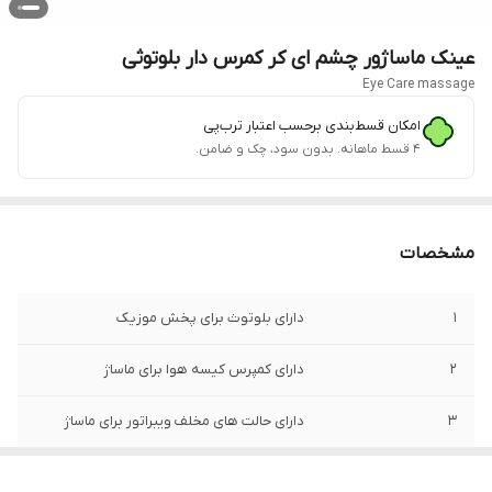
عینک ماساژور چشم ای کر کمرس دار بلوتوثی
Eye Care massage
امکان قسط‌بندی برحسب اعتبار ترب‌پی
۴ قسط ماهانه. بدون سود، چک و ضامن.
مشخصات
1
دارای بلوتوث برای پخش موزیک
2
دارای کمپرس کیسه هوا برای ماساژ
3
دارای حالت های مخلف ویبراتور برای ماساژ
4
دیجیتالی