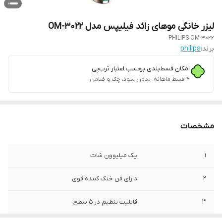
لیزر خانگی موهای زائد فیلیپس مدل OM-3022
PHILIPS OM-3022
برند:
philips
امکان قسط‌بندی برحسب اعتبار ترب‌پی
۴ قسط ماهانه. بدون سود، چک و ضامن.
مشخصات
1
یک میلیوون شات
2
دارای فن خنک کننده قوی
3
قابلیت تنظیم در 5 سطح