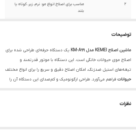
2
مناسب برای اصلاح انواع مو: نرم، زبر، کوتاه یا
بلند
3
بدنه ارگونومیک و خوش‌دست برای کاربری
طولانی مدت
توضیحات
4
دارای نشانگر LED وضعیت شارژ
ماشین اصلاح KEMEI مدل KM-A99
یک دستگاه حرفه‌ای طراحی شده برای
اصلاح موی حیوانات خانگی است. این دستگاه با موتور قدرتمند و
5
تیغه‌های استیل ضد زنگ با دوام بالا
تیغه‌های استیل ضدزنگ، امکان اصلاح دقیق و سریع را برای انواع مختلف
6
قابلیت تنظیم طول اصلاح با شانه‌های مختلف
حیوانات
فراهم می‌آورد. طراحی ارگونومیک و کم‌صدای این دستگاه آن را
7
باتری قابل شارژ با ظرفیت بالا (لیتیومی)
به انتخابی ایده‌آل برای استفاده خانگی و حرفه‌ای تبدیل کرده است.
8
قابل استفاده به صورت بی‌سیم و سیمی
نظرات
ویژگی‌ها:
10
شانه‌های اصلاح با اندازه‌های متنوع برای
موتور قدرتمند و کم‌صدا: موتور با توان بالا و عملکرد آرام، مناسب
کوتاهی‌های متفاوت
برای حیوانات حساس به صدا