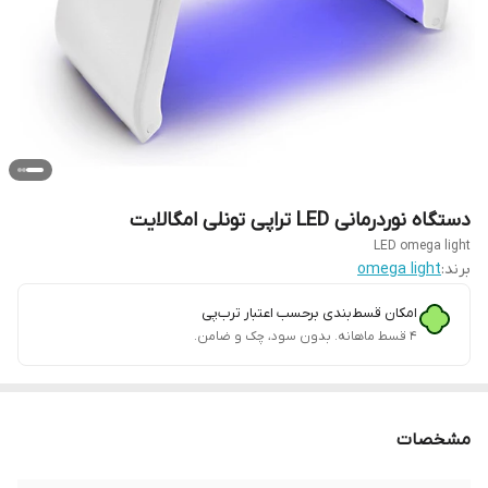
دستگاه نوردرمانی LED تراپی تونلی امگالایت
LED omega light
برند:
omega light
امکان قسط‌بندی برحسب اعتبار ترب‌پی
۴ قسط ماهانه. بدون سود، چک و ضامن.
مشخصات