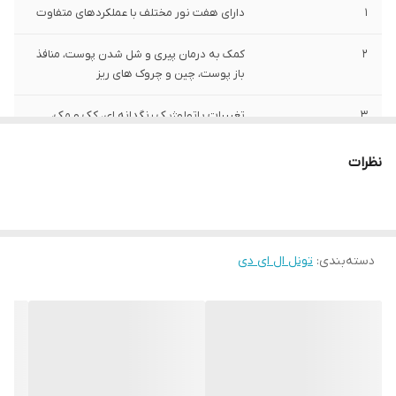
1
دارای هفت نور مختلف با عملکردهای متفاوت
2
کمک به درمان پیری و شل شدن پوست، منافذ
باز پوست، چین و چروک های ریز
3
تغییرات پاتولوژیک رنگدانه ای، کک و مک،
آفتاب سوختگی، لک های پیری
نظرات
4
بهبود رنگ چهره کدر که ناشی از سوخت و ساز
نا منظم بدن یا گردش خون ضعیف است.
اصالت کالا
اصل
دسته‌بندی
:
تونل ال ای دی
5
کاهش التهاب