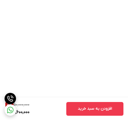
قبل از پاکسازی
کاربردهای دستگاه:
پاکسازی عمقی پوست
رفع جوش‌های سرسیاه و سرسفید
کنترل چربی پوست
آبرسانی و اکسیژن‌رسانی به بافت پوست
جوان‌سازی و شفاف‌سازی چهره
کمک به جذب بهتر سرم‌ها و محصولات مراقبتی
لیفتینگ و سفت کردن پوست
درمان آکنه، التهاب و لک‌های سطحی
50,000,000
14
%
کاهش منافذ باز و بهبود بافت پوست
افزودن به سبد خرید
42,600,000
مزایا و ویژگی‌ها: