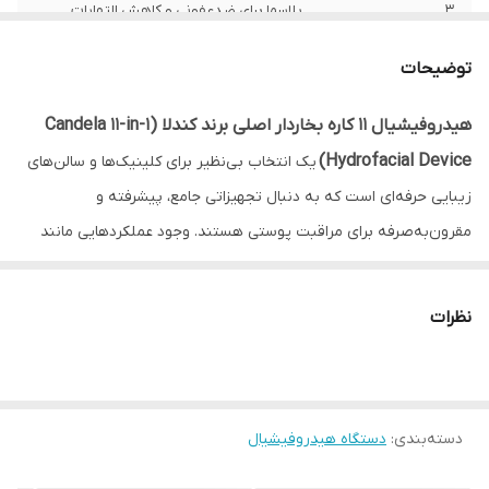
3
پلاسما برای ضدعفونی و کاهش التهابات
پوستی
توضیحات
4
ماسک LED با نورهای مختلف برای درمان انواع
مشکلات پوستی
هیدروفیشیال 11 کاره بخاردار اصلی برند کندلا (Candela 11-in-1
Hydrofacial Device)
5
ماساژ EMS
یک انتخاب بی‌نظیر برای کلینیک‌ها و سالن‌های
زیبایی حرفه‌ای است که به دنبال تجهیزاتی جامع، پیشرفته و
8
میکرولیدینگ برای تحریک تولید کلاژن و
مقرون‌به‌صرفه برای مراقبت پوستی هستند. وجود عملکردهایی مانند
بهبود بافت پوست
بخار گرم، وکیوم، LED، و RF باعث شده تا این دستگاه یکی از کامل‌ترین
6
اولتراسونیک برای بهبود گردش خون و تجدید
دستگاه‌های پاکسازی و جوان‌سازی پوست در بازار باشد.
سلولی
نظرات
7
RF سه‌قطبی برای سفت‌سازی و لیفتینگ پوست
مشخصات فنی کلی:
تعداد عملکرد: 11 عملکرد حرفه‌ای برای مراقبت همه‌جانبه از پوست
دسته‌بندی
:
دستگاه هیدروفیشیال
توان مصرفی: 200 تا 300 وات (بسته به مدل)
ولتاژ کاری: 220V / 50Hz