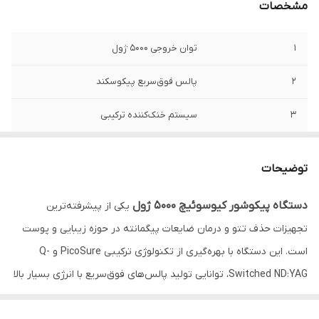
مشخصات
1
توان خروجی ۵۰۰۰ ژول
2
پالس فوق‌سریع پیکوسکند
3
سیستم خنک‌کننده ترکیبی
4
سه طول‌موج 532 / 755 / 1064 نانومتر
توضیحات
5
مناسب انواع رنگ تاتو
دستگاه پیکوشور کیوسوئیچ 5000 ژول
یکی از پیشرفته‌ترین
6
فرکانس پالس ۱ تا ۱۰ هرتز
تجهیزات حذف تتو و درمان ضایعات پیگمانته در حوزه زیبایی و پوست
7
مناسب پوست‌های تیره و روشن
است. این دستگاه با بهره‌گیری از تکنولوژی ترکیبی PicoSure و Q-
Switched ND:YAG، توانایی تولید پالس‌های فوق‌سریع با انرژی بسیار بالا
را دارد. همین ویژگی باعث می‌شود رنگ‌دانه‌ها در عمق پوست بدون