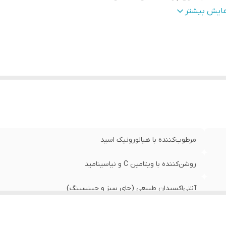
:
مناسب استفاده روزانه برای صورت و بدن
مایش بیشتر
:
حجم 180 میل
:
ضد آب و ضد تعریق
:
حفظ رطوبت و نرمی پوست
مرطوب‌کننده با هیالورونیک اسید
روشن‌کننده با ویتامین C و نیاسینامید
آنتی‌اکسیدان طبیعی (چای سبز و جینسینگ)
مناسب انواع پوست، حتی حساس