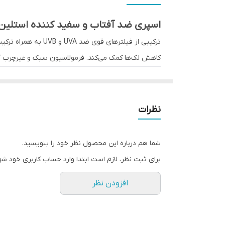
5
اسپری ضد آفتاب و سفید کننده استلین
8
ترکیبی از فیلترها
کاهش لک‌ها کمک می‌کند. فرمولاسیون سبک و غیرچرب 
6
7
مشخصات کلی
نام محصول: اسپری ضد آفتاب و سفید کننده استلین (telin
نظرات
نوع محصول: اسپری ضد آفتاب با خاصیت روشن‌کنن
مناسب برای: انواع پوست، حتی پوست‌های حساس
شما هم درباره این محصول نظر خود را بنویسید.
کاربرد: محافظت در برابر اشعه UV، روشن‌کننده پوست، ضد لک و ضد تیرگی
برای ثبت نظر، لازم است ابتدا وارد حساب کاربری خود شو
افزودن نظر
ترکیبات
فیلترهای ضد آفتاب طیف گسترده (UVA/UVB): محافظت موثر از پوست در برابر آسیب‌های نور خورشید
ویتامین C: آنتی‌اکسیدان قوی با خاصیت روشن‌کنندگی و کاهنده لک‌های پوستی