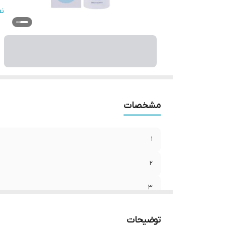
5
ن
8
6
7
مشخصات
1
2
3
4
توضیحات