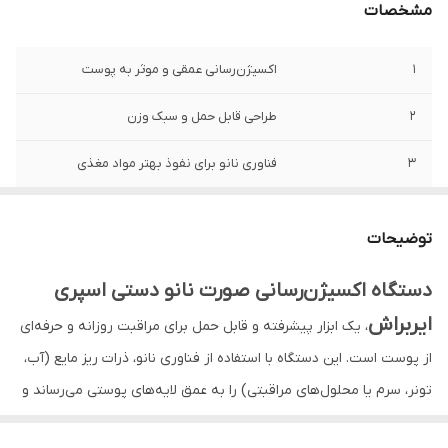
مشخصات
1
اکسیژن‌رسانی عمقی و موثر به پوست
2
طراحی قابل حمل و سبک وزن
3
فناوری نانو برای نفوذ بهتر مواد مغذی
4
تحریک کلاژن‌سازی و بهبود الاستیسیته پوست
توضیحات
5
کمک به آبرسانی و رفع خشکی پوست
دستگاه اکسیژن‌رسانی صورت نانو دستی اسپری
6
بدون درد و غیر تهاجمی
ایربراش
، یک ابزار پیشرفته و قابل حمل برای مراقبت روزانه و حرفه‌ای
7
بهبود بافت و شفافیت پوست
از پوست است. این دستگاه با استفاده از فناوری نانو، ذرات ریز مایع (آب،
تونر، سرم یا محلول‌های مراقبتی) را به عمق لایه‌های پوستی می‌رساند و
8
قابل استفاده در خانه و سالن‌های زیبایی
به بازسازی، رطوبت‌رسانی، اکسیژن‌رسانی و شادابی پوست کمک می‌کند.