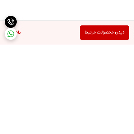
طراحی ارگونومیک برای استفاده آسان با یک دست
بدنه براق و سبک، معمولاً در رنگ‌های سفید، صورتی یا طلایی
چراغ نشانگر میزان شارژ و عملکرد دستگاه
دیدن محصولات مرتبط
ناموجود
سری اسپری ظریف برای پخش یکنواخت ذرات
نگهداری و مراقبت
بعد از هر بار استفاده، مخزن و سری اسپری را با آب بشویید
فقط از مایعات سبک و بدون ذرات جامد استفاده کنید (برای جلوگیری از
گرفتگی)
دستگاه را در جای خشک و خنک نگهداری کنید
برگشت به بالا
از افتادن یا ضربه‌زدن به دستگاه پرهیز کنید
نکات مهم
فقط برای استعمال خارجی و مراقبت پوستی استفاده شود