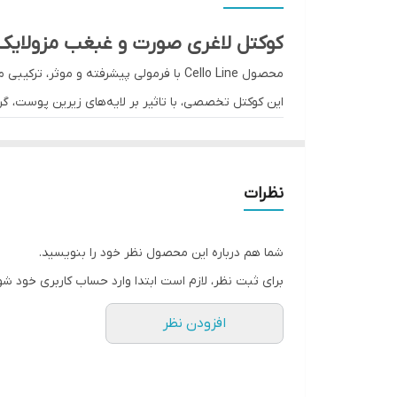
5
کوکتل لاغری صورت و غبغب مزولایک اصلی ne
6
محصول Cello Line با فرمولی پیشرفته و 
این کوکتل تخصصی، با تاثیر بر لایه‌های زیرین پوست، گر
7
تسریع و تقویت فرایند لاغری موضعی
یکی از اهداف اصلی llo Line
افزایش می‌دهد و باعث سوخت‌وساز بهتر چربی‌ها می‌ش
نظرات
خواهد شد. اثر تجمعی این فرآیند، کاهش محسوس سایز 
شما هم درباره این محصول نظر خود را بنویسید.
افزایش براقیت و شفافیت پوست
برای ثبت نظر، لازم است ابتدا وارد حساب کاربری خود شو
فرمولاسیون ویژه Cello Line با 
افزودن نظر
طبیعی پوست شده و بهبود قابل توجهی در بافت و رنگ پوس
می‌گیرد.