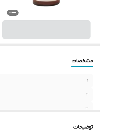
6
7
مشخصات
1
2
3
4
توضیحات