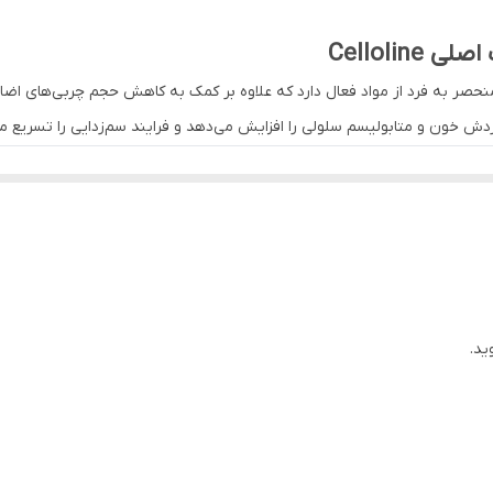
مناسب برای استفاده در کلینیک‌های زیبایی و توسط متخصصین مزوت
Celloli
حجم : 10 میل
موثر، ترکیبی منحصر به فرد از مواد فعال دارد که علاوه بر کمک به کاهش حجم چربی‌
دش خون و متابولیسم سلولی را افزایش می‌دهد و فرایند سم‌زدایی را تسریع می
ساخت : اسپانیا
Ce، کاهش حجم چربی‌های ذخیره‌شده در نواحی مختلف بدن است. این محصول با تحریک فعالیت
ود. همچنین با تقویت سیستم لنفاوی، به دفع سموم و مواد زائد کمک می‌کن
و فرم‌دهی طبیعی اندام است.
ید.
ترکیبی از آنتی‌اکسیدان‌ها و مواد مغذی، پوست را به صورت عمقی تغذیه می‌کند و به بازساز
ت ایجاد می‌کند. پوست با استفاده مستمر این کوکتل نرم‌تر، روشن‌تر و پرانر