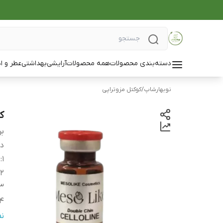
دسته‌بندی محصولات
همه محصولات
آرایشی
بهداشتی
عطر و ا
نوبهارشاپ
/
کوکتل مزوتراپی
کو
بر
دس
1
:
د
2
3
4
5
ن