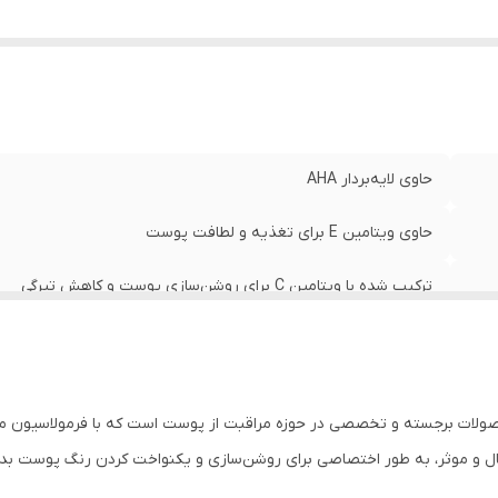
:
رفع جای آکنه و جوش، لایه‌برداری ملایم پوست
:
حجم ۵۰۰ میل
سرم aha مناسب برای کشاله ران ،باسن ،زیر بغل ،بکینی ،زانو ،آرنج
:
دارای بافت سبک، غیر چرب و جذب سریع
حاوی لایه‌بردار AHA
حاوی ویتامین E برای تغذیه و لطافت پوست
ترکیب شده با ویتامین C برای روشن‌سازی پوست و کاهش تیرگی
مرطوب‌کننده و مناسب برای پوست‌های خشک
روشن‌کننده قوی و اصلاح‌کننده رنگ پوست
صولات برجسته و تخصصی در حوزه مراقبت از پوست است که با فرمولاسیون منحصر
رفع جای آکنه و جوش، لایه‌برداری ملایم پوست
 فعال و موثر، به طور اختصاصی برای روشن‌سازی و یکنواخت کردن رنگ پوست بد