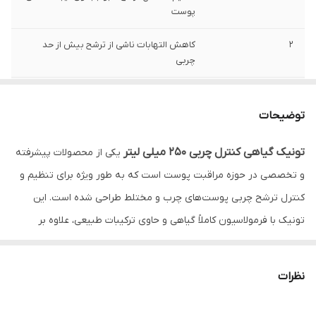
پوست
2
کاهش التهابات ناشی از ترشح بیش از حد
چربی
3
بهبود تنفس پوست با پاکسازی منافذ عمیق
توضیحات
4
ارتقاء سلامت میکروبیوم طبیعی پوست
تونیک گیاهی کنترل چربی 250 میلی لیتر
یکی از محصولات پیشرفته
5
تقویت روند بازسازی سلول‌های پوستی
و تخصصی در حوزه مراقبت پوست است که به طور ویژه برای تنظیم و
7
فاقد مواد شیمیایی مضر و ترکیبات سنگین
کنترل ترشح چربی پوست‌های چرب و مختلط طراحی شده است. این
تونیک با فرمولاسیون کاملاً گیاهی و حاوی ترکیبات طبیعی، علاوه بر
6
خاصیت ضد رادیکال‌های آزاد و کاهش اثرات
پیری زودرس پوست
تنظیم چربی اضافی پوست، باعث کاهش براقیت، پیشگیری از جوش و
آکنه و حفظ تعادل طبیعی پوست می‌شود. تونیک گیاهی کنترل چربی
8
250 میلی لیتر
نظرات
250 میلی لیتر محصولی ایده‌آل برای افرادی است که به دنبال یک راهکار
موثر، ملایم و بدون عوارض جانبی برای کنترل چربی و پاکسازی روزانه