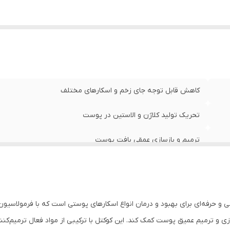
:
تسکین التهاب و کاهش قرمزی پوست آسیب‌دیده
:
جلوگیری از تشکیل اسکارهای جدید و ضخیم
:
مناسب برای انواع پوست، حتی پوست حساس
بهبود رنگ و یکنواختی پوست
کاهش قابل توجه جای زخم و اسکارهای مختلف
تحریک تولید کلاژن و الاستین در پوست
ترمیم و بازسازی عمقی بافت پوست
خاصیت آنتی‌اکسیدانی قوی جهت محافظت از پوست
آبرسانی و حفظ رطوبت طبیعی پوست
حرفه‌ای برای بهبود و درمان انواع اسکارهای پوستی است که با فرمولاسیون
تسکین التهاب و کاهش قرمزی پوست آسیب‌دیده
ی و ترمیم عمیق پوست کمک کند. این کوکتل با ترکیبی از مواد فعال ترمیم‌کنند