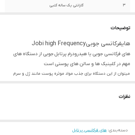
3
گارانتی یک ساله کتبی
توضیحات
هایفرکانسی جوبی Jobi high Frequency
های فرکانسی جوبی یا هیدرودرم پرتابل جوبی از دستگاه های
مهم در کلینیک ها و سالن های پوستی است
میتوان از این دستگاه برای جذب مواد موثره پوست مانند ژل و سرم
استفاده کرد.
آبرسانی و افزایش گردش خون در لایه های پوست یکی از مهم ترین
نظرات
اهداف جوانسازی پوست مخصوصاً در ناحیه صورت می باشد. تجهیزات
بسیاری جهت برآورده سازی این هدف طراحی ، تولید و به بازار عرضه
شده اند که عموماً کارایی خوبی داشته اند.
دسته‌بندی
:
های فرکانسی پرتابل
پروب های مختلف های فرکانسی جوبی