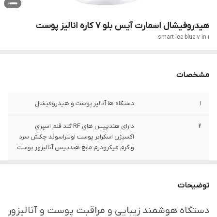
هیدروفیشال اسمارت آیس بلو 7 کاره انالیز پوست
smart ice blue 7 in 1
مشخصات
1
دستگاه ها آنالیز پوست و هیدروفیشال
2
دارای هندپیس های RF گلد قلم اسپری
اکسیژن اسکرابر پوست اولتراسوند چکش سرد
و گرم میکرودرم مایع هندپیس آنالیزور پوست
3
یکسال گارانتی و ده سال خدمات پس از فروش
توضیحات
اصالت کالا
اصل
دستگاه هوشمند زیبایی و مراقبت پوست و آنالیزور
4
ویدئو آموزش کامل کار با دستگاه