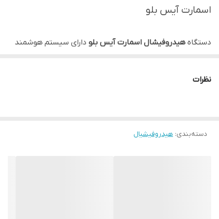
اسمارت آیس بلو
دستگاه
هیدروفیشال اسمارت آیس بلو
دارای سیستم هوشمند
مدیریت پوست، تصاویر جزئیات پوست صورت از طریق دوربین
میکرو برد ۱۰ میلیون پیکسل با کیفیت بالا همراه با فناوری
نظرات
تصویربرداری سه طیفی جمع آوری می کند. هیدروفیشال ۷
هندپیس از طریق تشخیص، تجزیه و تحلیل هوشمند موتور
هوش مصنوعی؛ برنامه ای برای مراقبت از زیبایی و سلامت
دسته‌بندی
:
هیدروفیشیال
پوست و همچنین توصیه برای استفاده از محصولات آرایشی
بهداشتی خانگی به همراه دارد. اسمارت ایس بلو دارای RF گلد،
قلم اسپری اکسیژن، اسکرابر پوست، هندپیس اولتراسونیک،
چکش سرد و گرم، میکرودرم مایع و هندپیس آنالیزور پوست می
باشد
.