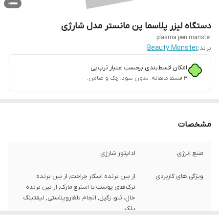
دستگاه لیزر پلاسما پن مانستر مدل شارژی
plasma pen manster
برند:
Beauty Monster
امکان قسط‌بندی برحسب اعتبار ترب‌پی
۴ قسط ماهانه. بدون سود، چک و ضامن.
مشخصات
منبع انرژی
اداپتور شارژی
ویژگی های کاربردی
از بین برنده اسکار جراحت, از بین برنده
ترک‌های پوست یا استرچ مارک, از بین برنده
خال، تتو، زگیل, انجام بلفاروپلاستی, لیفتینگ
پلک