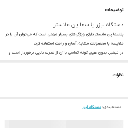
محفضه نگه دارنده
کیف با کیفیت
توضیحات
نمایشگر
چراغ نشانگر ال ای دی
دستگاه لیزر پلاسما پن مانستر
پلاسما پن مانستر دارای ویژگی‌های بسیار مهمی است که می‌توان آن را در
مقایسه با محصولات مشابه، آسان و راحت استفاده کرد،
در تبخیر، بدون هیچ گونه تماسی با آن از قدرت بالایی برخوردار است و
همچنین مهارت‌های خاصی را برای پوست در بین بردن همه ضایعات که
توسط لیزر CO2 از بین می‌رود، قابل مشاهده است.
نظرات
پلاسما پن بیوتی مانستر Beauty Monster
دسته‌بندی
:
دستگاه لیزر
عملکرد پلاسما جت چگونه است؟
پلاسما پن مانستر ترکیب الکتریسته با فرکانس بالا بین یک یون پایدار از