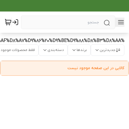
%D8%A2%D9%86%D8%AA%DB%8C%D8%A7%DA%A9%D8%B3%DB%8C%D8%AF%D8%A7%D9%86%20%D9%BE%D9%88%D8%B3%D8%AA
جدیدترین
برندها
دسته‌بندی
فقط محصولات موجود
کالایی در این صفحه موجود نیست