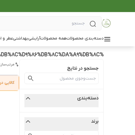
دسته‌بندی محصولات
همه محصولات
آرایشی
بهداشتی
عطر و ا
%D8%AF%D8%B3%D8%AA%DA%AF%D8%A7%D9%87%20%D9%BE%DB%8C%20%D8%A2%D8%B1%20%D9%BE%DB%8C%20%DA%A9%D9%84%DB%8C%D9%86%DB%8C%DA%A9%DB%8C
مرتب‌سازی
جستجو در نتایج
کالایی 
دسته‌بندی
برند