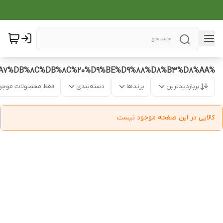
%D8%B3%D9%85%20%D8%B2%D8%AF%D8%A7%DB%8C%DB%8C%20%D9%BE%D9%88%D8%B3%D8%AA
پربازدیدترین
برندها
دسته‌بندی
فقط محصولات موجو
کالایی در این صفحه موجود نیست