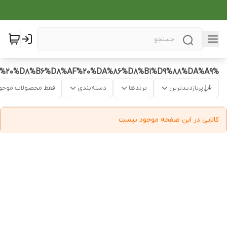
%D8%B6%D8%AF%20%D9%BE%DB%8C%D8%B1%DB%8C%20%D9%88%20%D8%B6%D8%AF%20%DA%86%D8%B1%D9%88%DA%A9
پربازدیدترین
برندها
دسته‌بندی
فقط محصولات موجو
کالایی در این صفحه موجود نیست