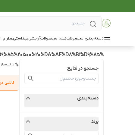
دسته‌بندی محصولات
همه محصولات
آرایشی
بهداشتی
عطر و ا
%D9%85%D8%A7%D8%B3%DA%A9%20%D8%B3%D9%88%D8%AA%DB%8C%D9%86%DA%AF%20%D9%81%DB%8C%D9%88%D8%B1%D9%86%D8%B2%D8%A7%20%D8%AD%D8%AC%D9%85%20500%20%DA%AF%D8%B1%D9%85
مرتب‌سازی
جستجو در نتایج
کالایی 
دسته‌بندی
برند