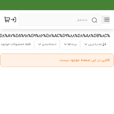
%D9%BE%D9%84%D8%A7%DA%98%D9%86%D8%AC%D9%88%D8%A8%DB%8C
جدیدترین
برندها
دسته‌بندی
فقط محصولات موجود
کالایی در این صفحه موجود نیست