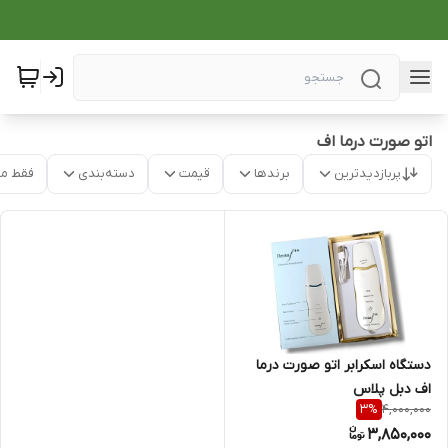
اتو صورت درما اف
پربازدیدترین
برندها
قیمت
دسته‌بندی
فقط م
دستگاه اسکرابر اتو صورت درما
اف دبل پلاس
4,000,000
3
%
3,850,000