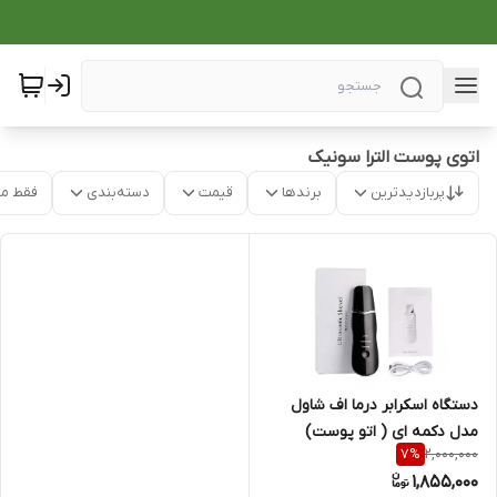
اتوی پوست الترا سونیک
پربازدیدترین
برندها
قیمت
دسته‌بندی
فقط م
دستگاه اسکرابر درما اف شاول
مدل دکمه ای ( اتو پوست)
2,000,000
7
%
1,855,000