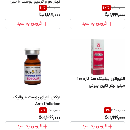
فیلر مو و ترمیم پوست ۱۰ میل
1,500,000
2,500,000
21
%
20
%
MNCPR Booster
1,185,000
1,999,000
افزودن به سبد
افزودن به سبد
اکتیواتور پیلینگ سه کاره 100
میلی لیتر کلین بیوتی
کوکتل احیای پوست مزولایک
Anti-Pollution
1,500,000
2,200,000
6
%
9
%
1,399,000
1,999,000
افزودن به سبد
افزودن به سبد