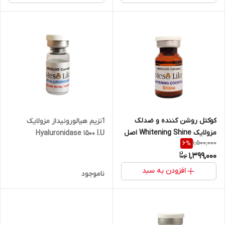
کوکتل روشن کننده و ضدلک
آنزیم هیالورونیداز مزولایک
مزولایک Whitening Shine اصل
Hyaluronidase 1500 I.U
1,500,000
6
%
1,399,000
افزودن به سبد
ناموجود