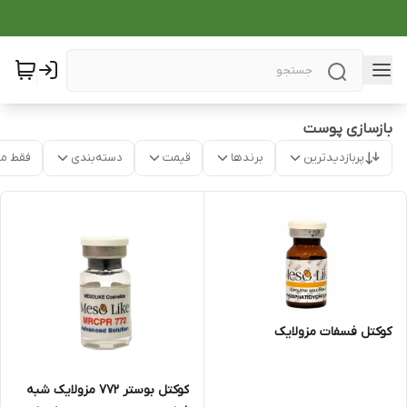
بازسازی پوست
پربازدیدترین
برندها
قیمت
دسته‌بندی
فقط م
کوکتل فسفات مزولایک
کوکتل بوستر ۷۷۲ مزولایک شبه