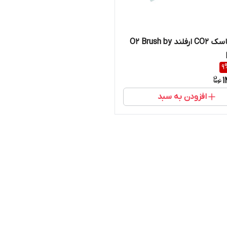
براش ماسک CO2 ارفلند O2 Brush by
9
1
افزودن به سبد