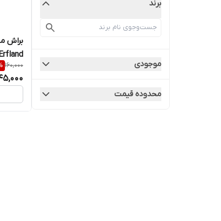
برند
Erfland
موجودی
%
160,000
45,000
محدوده قیمت