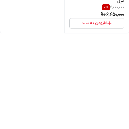
میل
7,000,000
7
%
6,450,000
افزودن به سبد