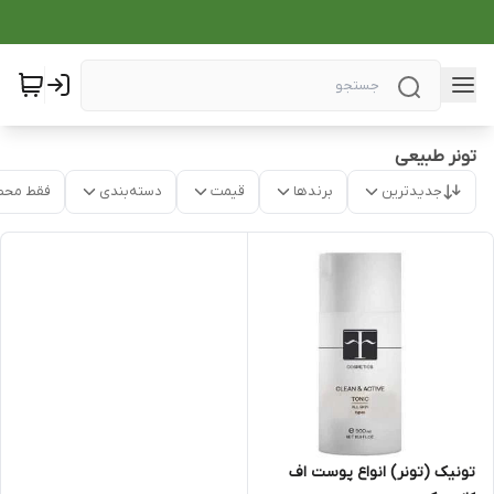
تونر طبیعی
جدیدترین
برندها
قیمت
دسته‌بندی
فقط محص
تونیک (تونر) انواع پوست اف