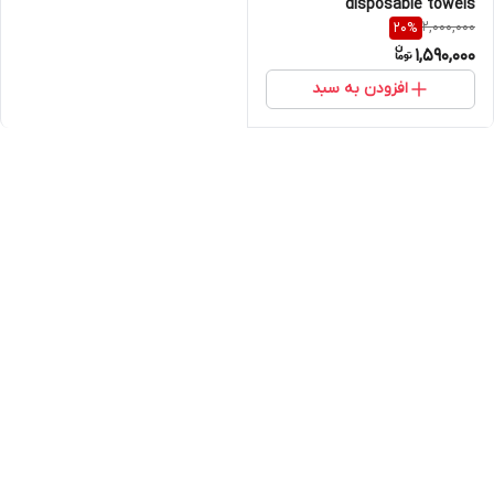
disposable towels
2,000,000
20
%
1,590,000
افزودن به سبد