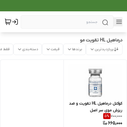
درماهیل HL تقویت مو
پربازدیدترین
برندها
قیمت
دسته‌بندی
فقط م
کوکتل درماهیل HL تقویت و ضد
ریزش موی سر اصل
700,000
5
%
665,000